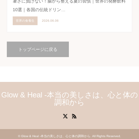
暑さに負けない！腸から整える夏の習慣｜世界の発酵飲料
10選｜各国の伝統ドリン…
世界の食養生
2026.06.06
トップページに戻る
Glow & Heal -本当の美しさは、心と体の
調和から
X
RSS
©
Glow & Heal -本当の美しさは、心と体の調和から
. All Rights Reserved.