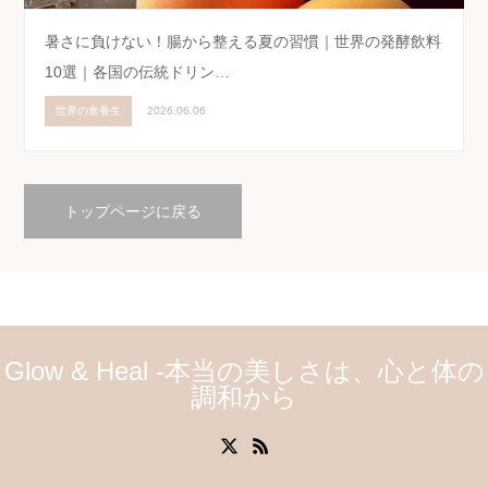
暑さに負けない！腸から整える夏の習慣｜世界の発酵飲料
10選｜各国の伝統ドリン…
世界の食養生
2026.06.06
トップページに戻る
Glow & Heal -本当の美しさは、心と体の
調和から
X
RSS