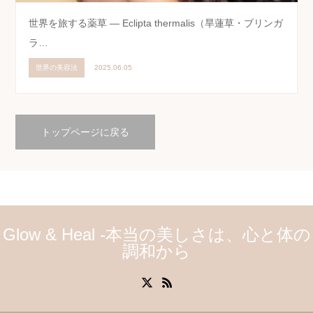
世界を旅する薬草 ― Eclipta thermalis（旱蓮草・ブリンガ
ラ…
世界の美容法
2025.06.05
トップページに戻る
Glow & Heal -本当の美しさは、心と体の
調和から
X
RSS